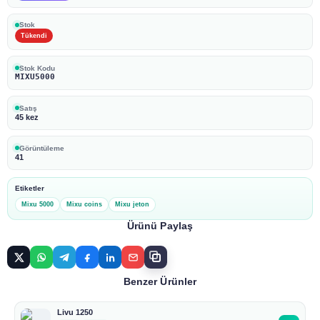
Stok
Tükendi
Stok Kodu
MIXU5000
Satış
45 kez
Görüntüleme
41
Etiketler
Mixu 5000
Mixu coins
Mixu jeton
Ürünü Paylaş
Benzer Ürünler
Livu 1250