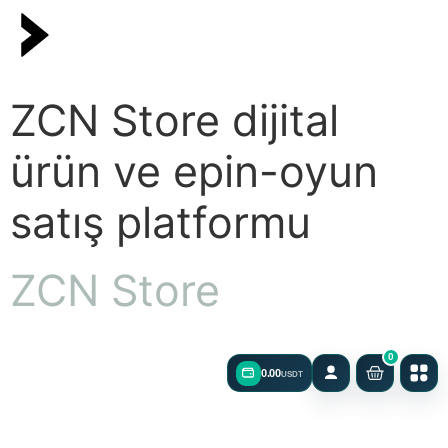
ZCN Store dijital
ürün ve epin-oyun
satış platformu
ZCN Store
0
0.00
USDT